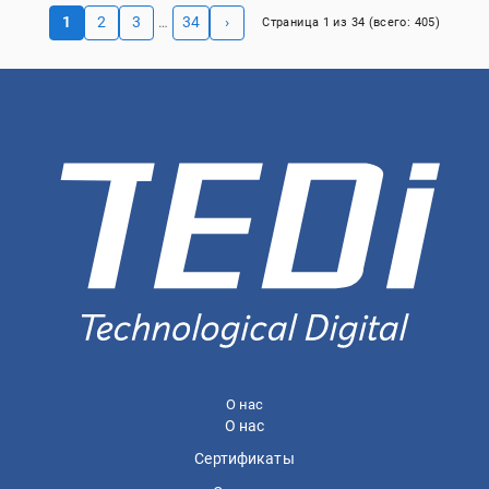
1
2
3
34
›
…
Страница
1
из
34
(всего:
405
)
О нас
О нас
Сертификаты