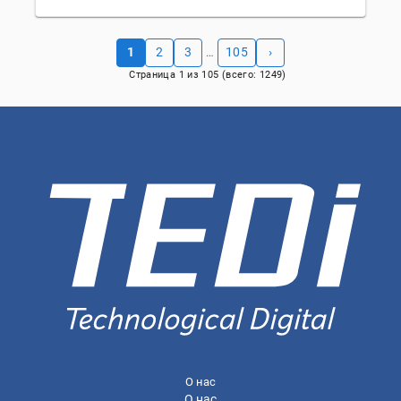
1
2
3
105
›
…
Страница
1
из
105
(всего:
1249
)
О нас
О нас