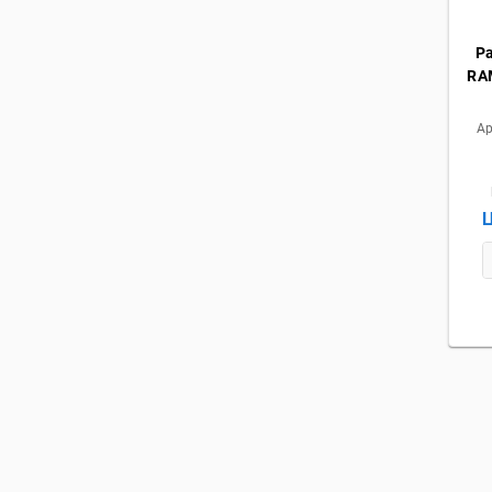
Р
RAM
Ар
Ц