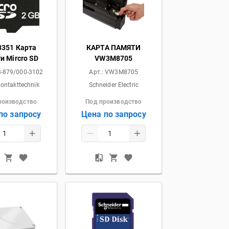
3351 Карта
КАРТА ПАМЯТИ
и Mircro SD
VW3M8705
-879/000-3102
Арт.:
VW3M8705
ontakttechnik
Schneider Electric
роизводство
Под производство
по запросу
Цена по запросу