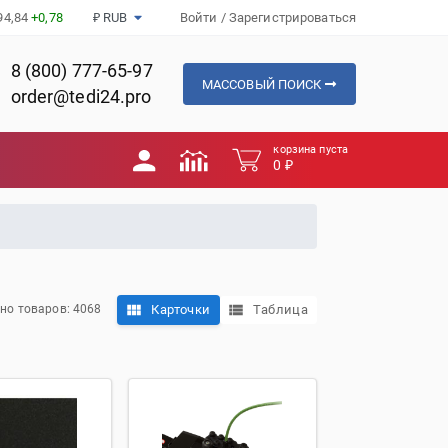
94,84
+0,78
₽ RUB
Войти
/
Зарегистрироваться
8 (800) 777-65-97
МАССОВЫЙ ПОИСК
order@tedi24.pro
корзина пуста
0 ₽
Карточки
Таблица
но товаров: 4068