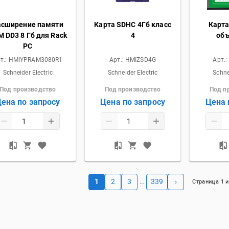
асширение памяти
Карта SDHC 4Гб класс
Карта
 DD3 8 Гб для Rack
4
объ
PC
т.:
HMIYPRAM3080R1
Арт.:
HMIZSD4G
Арт.:
Schneider Electric
Schneider Electric
Schne
Под производство
Под производство
Под п
ена по запросу
Цена по запросу
Цена 
1
2
3
339
›
…
Страница
1
и