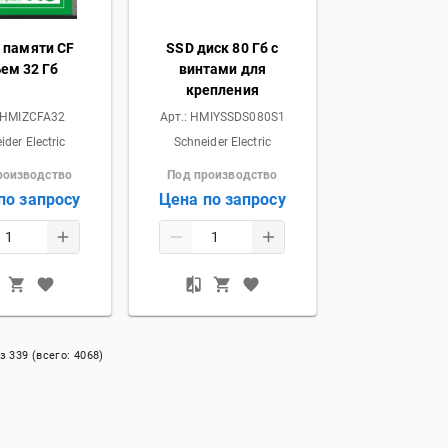
 памяти CF
SSD диск 80 Гб с
ем 32 Гб
винтами для
крепления
HMIZCFA32
Арт.:
HMIYSSDS080S1
ider Electric
Schneider Electric
роизводство
Под производство
по запросу
Цена по запросу
з
339
(всего:
4068
)