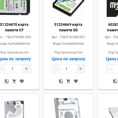
51224670 карта
51224669 карта
6028
памяти CF
памяти SD
памят
рт.:
758-879/000-000
Арт.:
758-879/000-001
Арт.:
758
Wago Kontakttechnik
Wago Kontakttechnik
Wago K
Под производство
Под производство
Под п
ена по запросу
Цена по запросу
Цена 