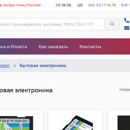
 в любую точку России!
Сб 08.08.
ЦБ
USD
82,17
+0,76
EUR
ка и Оплата
Как заказать
Контакты
талог
Бытовая электроника
овая электроника
Найде