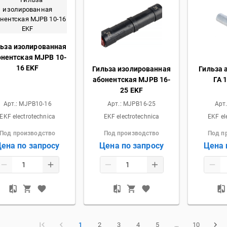
льза изолированная
онентская MJPB 10-
16 EKF
Гильза изолированная
Гильза
абонентская MJPB 16-
ГА 1
25 EKF
Арт.:
MJPB10-16
Арт.:
MJPB16-25
Арт
EKF electrotechnica
EKF electrotechnica
EKF el
Под производство
Под производство
Под п
ена по запросу
Цена по запросу
Цена 
1
2
3
4
5
…
10