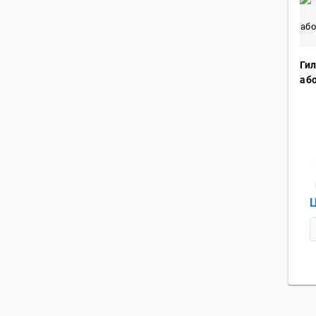
Ги
аб
Ц