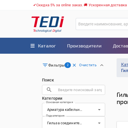
✔Скидка 5% за online заказ. 🚚 Ускоренная доставка
Каталог
Производители
Достав
Ка
Очистить
Фильтры
2
Ги
Поиск
Гил
Категории
про
Основная категория
Подкатегория