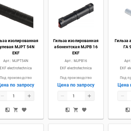
льза изолированная
Гильза изолированная
Гильза
улевая MJPT 54N
абонентская MJPB 16
ГА 
EKF
EKF
Арт.:
MJPT54N
Арт.:
MJPB16
Арт
EKF electrotechnica
EKF electrotechnica
EKF el
Под производство
Под производство
Под п
ена по запросу
Цена по запросу
Цена 