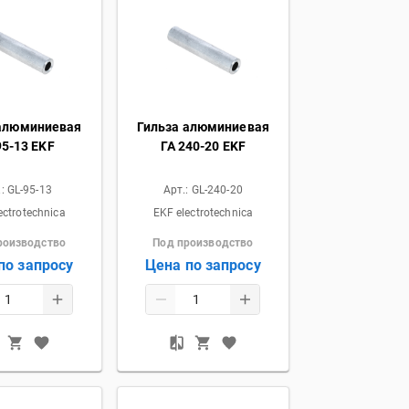
 алюминиевая
Гильза алюминиевая
95-13 EKF
ГА 240-20 EKF
.:
GL-95-13
Арт.:
GL-240-20
ectrotechnica
EKF electrotechnica
роизводство
Под производство
по запросу
Цена по запросу