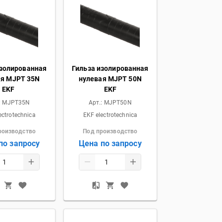
изолированная
Гильза изолированная
ая MJPT 35N
нулевая MJPT 50N
EKF
EKF
:
MJPT35N
Арт.:
MJPT50N
ectrotechnica
EKF electrotechnica
роизводство
Под производство
по запросу
Цена по запросу