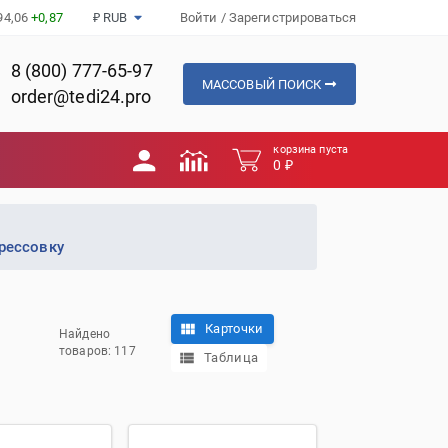
94,06
+0,87
₽ RUB
Войти
/
Зарегистрироваться
8 (800) 777-65-97
МАССОВЫЙ ПОИСК
order@tedi24.pro
корзина пуста
0 ₽
рессовку
Карточки
Найдено
товаров: 117
Таблица