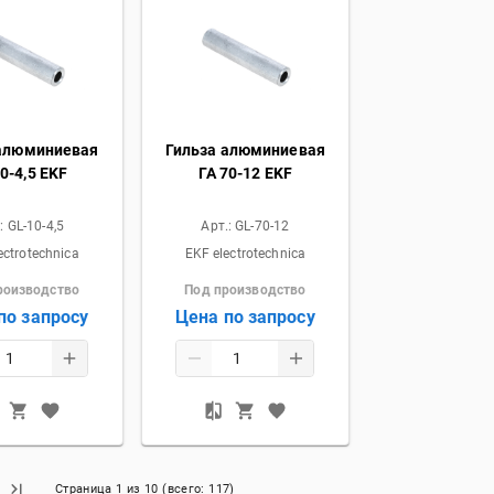
 алюминиевая
Гильза алюминиевая
0-4,5 EKF
ГА 70-12 EKF
.:
GL-10-4,5
Арт.:
GL-70-12
ectrotechnica
EKF electrotechnica
роизводство
Под производство
по запросу
Цена по запросу
Страница
1
из
10
(всего:
117
)