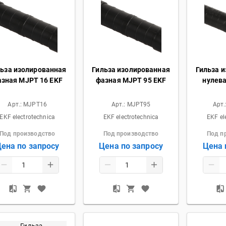
льза изолированная
Гильза изолированная
Гильза 
азная MJPT 16 EKF
фазная MJPT 95 EKF
нулев
Арт.:
MJPT16
Арт.:
MJPT95
Арт.
EKF electrotechnica
EKF electrotechnica
EKF el
Под производство
Под производство
Под п
ена по запросу
Цена по запросу
Цена 